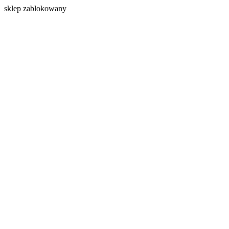
s
klep zablokowany